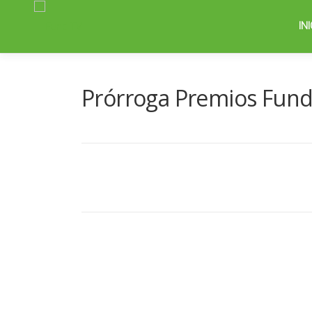
Saltar
al
IN
contenido
Prórroga Premios Fund