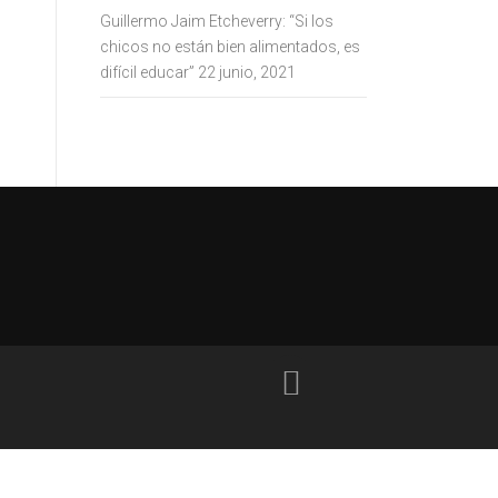
Guillermo Jaim Etcheverry: “Si los
chicos no están bien alimentados, es
difícil educar”
22 junio, 2021