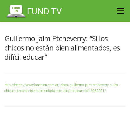
Saltar
al
Menú
contenido
Guillermo Jaim Etcheverry: “Si los
chicos no están bien alimentados, es
difícil educar”
http://https://www.lanacion.com.ar/ideas/guillermo-jaim-etcheverry-si-los-
chicos-no-estan-bien-alimentados-es-dificil-educar-nid12062021/