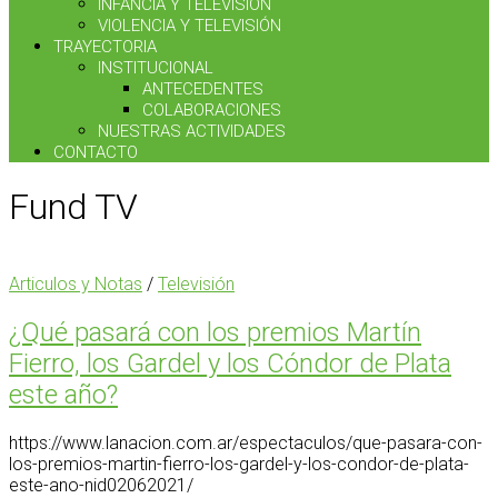
INFANCIA Y TELEVISIÓN
VIOLENCIA Y TELEVISIÓN
TRAYECTORIA
INSTITUCIONAL
ANTECEDENTES
COLABORACIONES
NUESTRAS ACTIVIDADES
CONTACTO
Fund TV
Articulos y Notas
/
Televisión
¿Qué pasará con los premios Martín
Fierro, los Gardel y los Cóndor de Plata
este año?
https://www.lanacion.com.ar/espectaculos/que-pasara-con-
los-premios-martin-fierro-los-gardel-y-los-condor-de-plata-
este-ano-nid02062021/