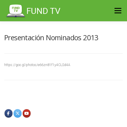
Saltar
al
Menú
contenido
Presentación Nominados 2013
https://goo.gl/photos/e66zn81f1y4CLSd4A