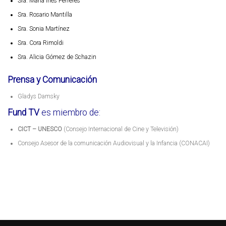
Sra. María Inés Ferreres
Sra. Rosario Mantilla
Sra. Sonia Martínez
Sra. Cora Rimoldi
Sra. Alicia Gómez de Schazin
Prensa y Comunicación
Gladys Damsky
Fund TV
es miembro de:
CICT – UNESCO
(Consejo Internacional de Cine y Televisión)
Consejo Asesor de la comunicación Audiovisual y la Infancia (CONACAI)