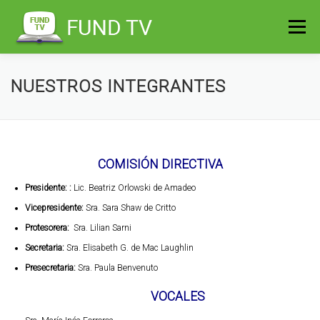
Saltar
al
Menú
contenido
NUESTROS INTEGRANTES
COMISIÓN DIRECTIVA
Presidente:
:
Lic. Beatriz Orlowski de Amadeo
Vicepresidente:
Sra. Sara Shaw de Critto
Protesorera:
Sra. Lilian Sarni
Secretaria:
Sra. Elisabeth G. de Mac Laughlin
Presecretaria:
Sra. Paula Benvenuto
VOCALES