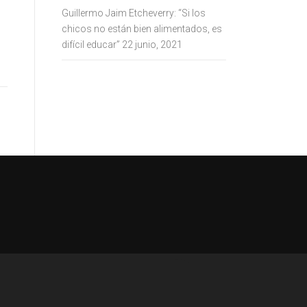
Guillermo Jaim Etcheverry: “Si los
chicos no están bien alimentados, es
difícil educar”
22 junio, 2021